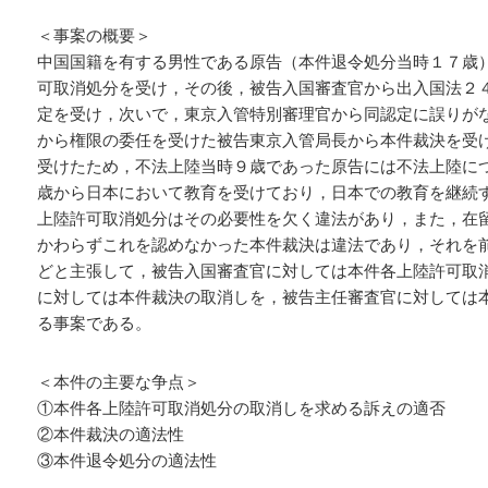
＜事案の概要＞
中国国籍を有する男性である原告（本件退令処分当時１７歳
可取消処分を受け，その後，被告入国審査官から出入国法２
定を受け，次いで，東京入管特別審理官から同認定に誤りが
から権限の委任を受けた被告東京入管局長から本件裁決を受
受けたため，不法上陸当時９歳であった原告には不法上陸に
歳から日本において教育を受けており，日本での教育を継続
上陸許可取消処分はその必要性を欠く違法があり，また，在
かわらずこれを認めなかった本件裁決は違法であり，それを
どと主張して，被告入国審査官に対しては本件各上陸許可取
に対しては本件裁決の取消しを，被告主任審査官に対しては
る事案である。
＜本件の主要な争点＞
①本件各上陸許可取消処分の取消しを求める訴えの適否
②本件裁決の適法性
③本件退令処分の適法性