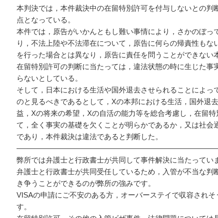
本判決では，本件裁決中の在留特別許可を付与しないとの判
点となっている。
本件では，原告がいかんともし難い事情により，さかのぼっ
り，不法上陸や不法滞在について，原告に何らの帰責性もな
を行った場合とは異なり，原告に責任を問うことができない
在留特別許可の判断に当たっては，違法状態の時に生じた事
らないとしている。
そして，日本における生活や国外退去させられることによっ
のと見るべきであるとして，Xの本邦における生活，国外退
益，Xの将来の希望，Xの自活の能力等を総合考慮し，在留特
て，全く事実の基礎を欠くことが明らかであるか，又は社会
であり，本件裁決は違法であると判断した。
————————————————————————————
弊所では弁護士と行政書士が共同して事件解決に当たってい
弁護士と行政書士が共同受任しているため，入管が不当な判
き争うことができるのが弊所の強みです。
VISAの申請にご不安のある方，オーバーステイで収容され
す。