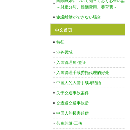
国際離婚について知っておくお金の話
～財産分与、婚姻費用、養育費～
協議離婚ができない場合
中文首页
特征
业务领域
入国管理局·签证
入国管理手续委托代理的好处
中国人的入管手续与结婚
关于交通事故案件
交遭遇交通事故后
中国人的损害赔偿
劳资纠纷·工伤