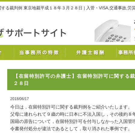
る裁判例 東京地裁平成１８年３月２８日 | 入管・VISA,交通事故,
【在留特別許可の弁護士】在留特別許可に関する
２８日
2018/06/17
今日は，在留特別許可に関する裁判例をご紹介いたします。
父母に連れられて９歳の時に日本に不法入国し，その後約８
国籍の原告について，在留特別許可を付与しなかった入国管
令書発付処分が違法であるとして，取り消された事例です。