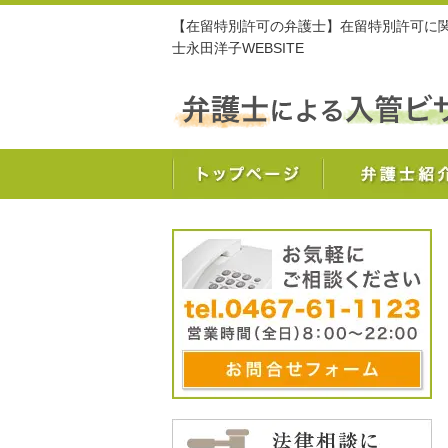
【在留特別許可の弁護士】在留特別許可に関す
士永田洋子WEBSITE