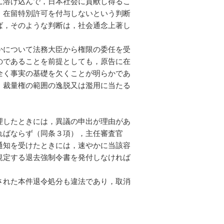
に溶け込んで，日本社会に貢献し得るこ
，在留特別許可を付与しないという判断
ば，そのような判断は，社会通念上著し
かについて法務大臣から権限の委任を受
のであることを前提としても，原告に在
全く事実の基礎を欠くことが明らかであ
，裁量権の範囲の逸脱又は濫用に当たる
理したときには，異議の申出が理由があ
ればならず（同条３項），主任審査官
通知を受けたときには，速やかに当該容
規定する退去強制令書を発付しなければ
れた本件退令処分も違法であり，取消