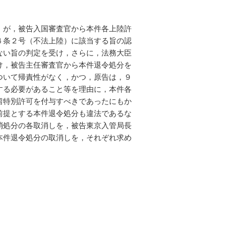
）が，被告入国審査官から本件各上陸許
４条２号（不法上陸）に該当する旨の認
ない旨の判定を受け，さらに，法務大臣
け，被告主任審査官から本件退令処分を
ついて帰責性がなく，かつ，原告は，９
する必要があること等を理由に，本件各
留特別許可を付与すべきであったにもか
前提とする本件退令処分も違法であるな
消処分の各取消しを，被告東京入管局長
本件退令処分の取消しを，それぞれ求め