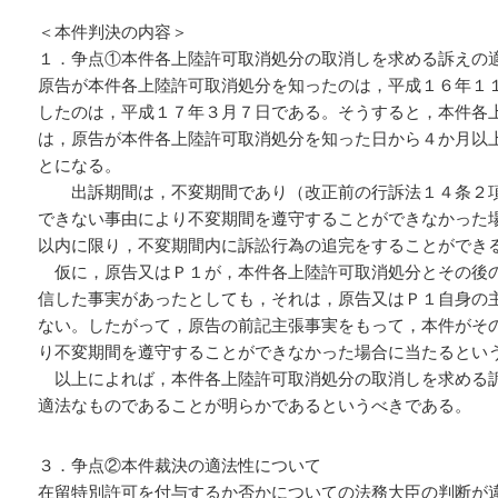
＜本件判決の内容＞
１．争点①本件各上陸許可取消処分の取消しを求める訴えの
原告が本件各上陸許可取消処分を知ったのは，平成１６年１
したのは，平成１７年３月７日である。そうすると，本件各
は，原告が本件各上陸許可取消処分を知った日から４か月以
とになる。
出訴期間は，不変期間であり（改正前の行訴法１４条２項
できない事由により不変期間を遵守することができなかった
以内に限り，不変期間内に訴訟行為の追完をすることができ
仮に，原告又はＰ１が，本件各上陸許可取消処分とその後
信した事実があったとしても，それは，原告又はＰ１自身の
ない。したがって，原告の前記主張事実をもって，本件がそ
り不変期間を遵守することができなかった場合に当たるとい
以上によれば，本件各上陸許可取消処分の取消しを求める
適法なものであることが明らかであるというべきである。
３．争点②本件裁決の適法性について
在留特別許可を付与するか否かについての法務大臣の判断が