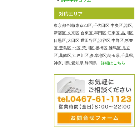
刑事事件コラム
対応エリア
東京都全域(東京23区,千代田区,中央区,港区,
新宿区,文京区,台東区,墨田区,江東区,品川区,
目黒区,大田区,世田谷区,渋谷区,中野区,杉並
区,豊島区,北区,荒川区,板橋区,練馬区,足立
区,葛飾区,江戸川区,多摩地区)埼玉県,千葉県,
神奈川県,愛知県,静岡県
詳細はこちら