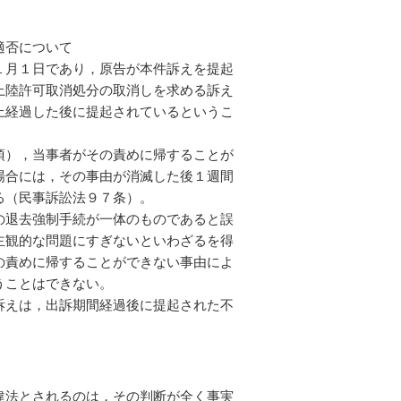
適否について
１月１日であり，原告が本件訴えを提起
上陸許可取消処分の取消しを求める訴え
上経過した後に提起されているというこ
），当事者がその責めに帰することが
場合には，その事由が消滅した後１週間
る（民事訴訟法９７条）。
の退去強制手続が一体のものであると誤
主観的な問題にすぎないといわざるを得
の責めに帰することができない事由によ
うことはできない。
訴えは，出訴期間経過後に提起された不
違法とされるのは，その判断が全く事実