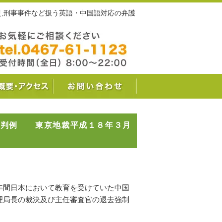
労災,刑事事件など扱う英語・中国語対応の弁護
裁判例 東京地裁平成１８年３月
年間日本において教育を受けていた中国
理局長の裁決及び主任審査官の退去強制