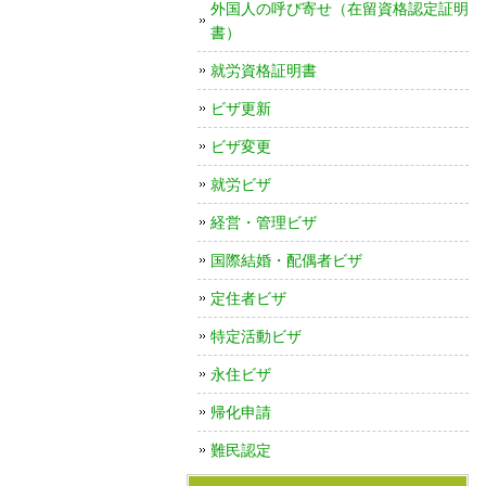
外国人の呼び寄せ（在留資格認定証明
書）
就労資格証明書
ビザ更新
ビザ変更
就労ビザ
経営・管理ビザ
国際結婚・配偶者ビザ
定住者ビザ
特定活動ビザ
永住ビザ
帰化申請
難民認定