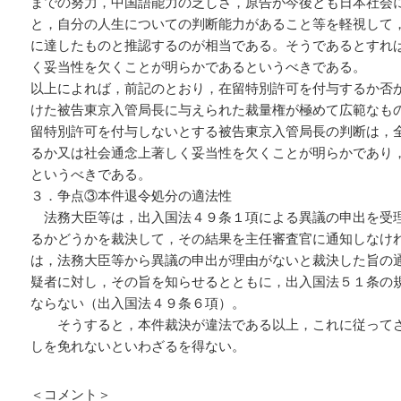
までの努力，中国語能力の乏しさ，原告が今後とも日本社会
と，自分の人生についての判断能力があること等を軽視して
に達したものと推認するのが相当である。そうであるとすれ
く妥当性を欠くことが明らかであるというべきである。
以上によれば，前記のとおり，在留特別許可を付与するか否
けた被告東京入管局長に与えられた裁量権が極めて広範なも
留特別許可を付与しないとする被告東京入管局長の判断は，
るか又は社会通念上著しく妥当性を欠くことが明らかであり
というべきである。
３．争点③本件退令処分の適法性
法務大臣等は，出入国法４９条１項による異議の申出を受
るかどうかを裁決して，その結果を主任審査官に通知しなけ
は，法務大臣等から異議の申出が理由がないと裁決した旨の
疑者に対し，その旨を知らせるとともに，出入国法５１条の
ならない（出入国法４９条６項）。
そうすると，本件裁決が違法である以上，これに従ってさ
しを免れないといわざるを得ない。
＜コメント＞