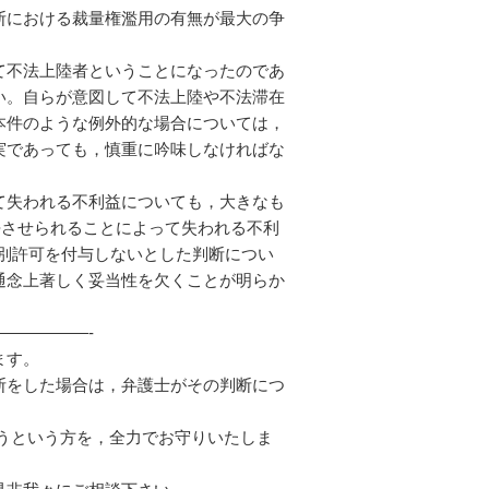
断における裁量権濫用の有無が最大の争
て不法上陸者ということになったのであ
い。自らが意図して不法上陸や不法滞在
本件のような例外的な場合については，
実であっても，慎重に吟味しなければな
て失われる不利益についても，大きなも
去させられることによって失われる不利
別許可を付与しないとした判断につい
通念上著しく妥当性を欠くことが明らか
—————-
ます。
断をした場合は，弁護士がその判断につ
そうという方を，全力でお守りいたしま