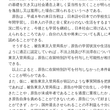
の基礎を欠き又は社会通念上著しく妥当性を欠くことが明ら
を逸脱し又は濫用した場合に限られるというべきである。
原告は，平成８年の来日当初は，日本語や日本での学校生
年間学習し，日本人の子供と全く変わりのない生活をするま
況に照らすと，今後とも学習を継続し，日本社会に溶け込ん
えられるところであり，自分の人生や将来についても真しに
認めることができる。
そうすると，被告東京入管局長が，原告の学習状況や生活
ように適正に認定していれば，不法上陸及び不法滞在につい
東京入管局長は，原告に在留特別許可を付与した可能性が相
できる。
以上によると，原告に在留特別許可を付与しなかった本件
くことが明らかである。
また，仮に，被告東京入管局長が前記のような事実関係を把
であれば，被告東京入管局長は，原告が中国で出生し，小学
きたことや，原告が未成年者であることを過度に重視したか
き原告自身を責めることができないため，原告について好ま
とができず，かつ，国外退去させられることの不利益も十分