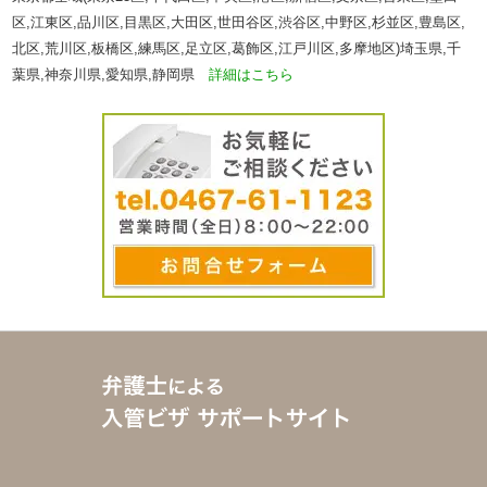
区,江東区,品川区,目黒区,大田区,世田谷区,渋谷区,中野区,杉並区,豊島区,
北区,荒川区,板橋区,練馬区,足立区,葛飾区,江戸川区,多摩地区)埼玉県,千
葉県,神奈川県,愛知県,静岡県
詳細はこちら