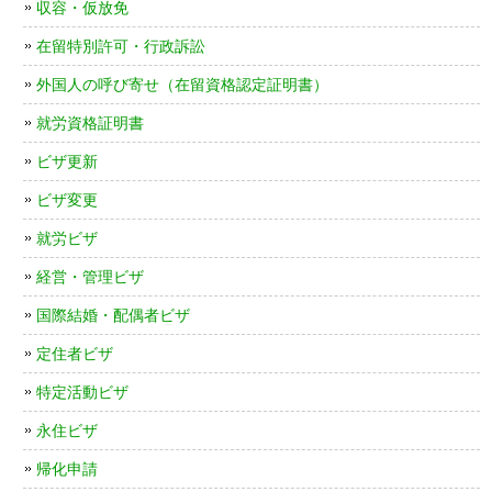
収容・仮放免
在留特別許可・行政訴訟
外国人の呼び寄せ（在留資格認定証明書）
就労資格証明書
ビザ更新
ビザ変更
就労ビザ
経営・管理ビザ
国際結婚・配偶者ビザ
定住者ビザ
特定活動ビザ
永住ビザ
帰化申請