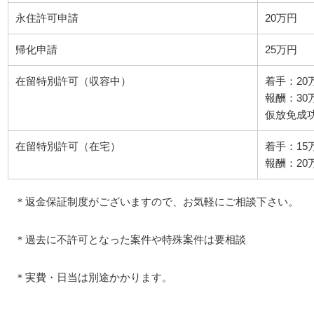
永住許可申請
20万円
帰化申請
25万円
在留特別許可（収容中）
着手：20
報酬：30
仮放免成功
在留特別許可（在宅）
着手：15
報酬：20
＊返金保証制度がございますので、お気軽にご相談下さい。
＊過去に不許可となった案件や特殊案件は要相談
＊実費・日当は別途かかります。