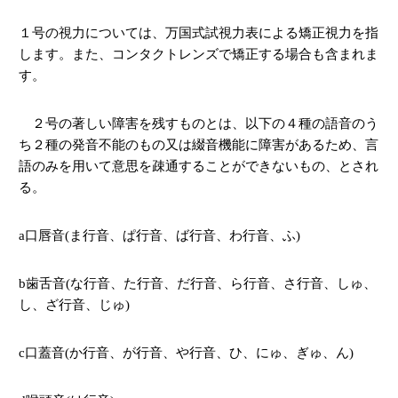
１号の視力については、万国式試視力表による矯正視力を指
します。また、コンタクトレンズで矯正する場合も含まれま
す。
２号の著しい障害を残すものとは、以下の４種の語音のう
ち２種の発音不能のもの又は綴音機能に障害があるため、言
語のみを用いて意思を疎通することができないもの、とされ
る。
a
口唇音
(
ま行音、ぱ行音、ば行音、わ行音、ふ
)
b
歯舌音
(
な行音、た行音、だ行音、ら行音、さ行音、しゅ、
し、ざ行音、じゅ
)
c
口蓋音
(
か行音、が行音、や行音、ひ、にゅ、ぎゅ、ん
)