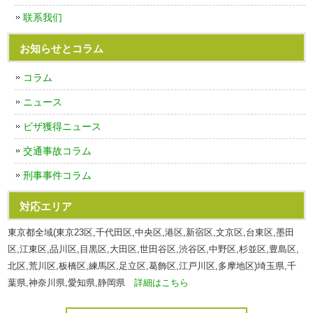
联系我们
お知らせとコラム
コラム
ニュース
ビザ獲得ニュース
交通事故コラム
刑事事件コラム
対応エリア
東京都全域(東京23区,千代田区,中央区,港区,新宿区,文京区,台東区,墨田
区,江東区,品川区,目黒区,大田区,世田谷区,渋谷区,中野区,杉並区,豊島区,
北区,荒川区,板橋区,練馬区,足立区,葛飾区,江戸川区,多摩地区)埼玉県,千
葉県,神奈川県,愛知県,静岡県
詳細はこちら