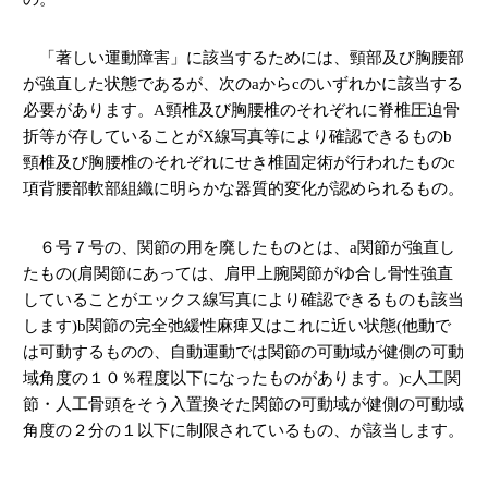
「著しい運動障害」に該当するためには、頸部及び胸腰部
が強直した状態であるが、次の
a
から
c
のいずれかに該当する
必要があります。
A
頸椎及び胸腰椎のそれぞれに脊椎圧迫骨
折等が存していることが
X
線写真等により確認できるもの
b
頸椎及び胸腰椎のそれぞれにせき椎固定術が行われたもの
c
項背腰部軟部組織に明らかな器質的変化が認められるもの。
６号７号の、関節の用を廃したものとは、
a
関節が強直し
たもの
(
肩関節にあっては、肩甲上腕関節がゆ合し骨性強直
していることがエックス線写真により確認できるものも該当
します
)b
関節の完全弛緩性麻痺又はこれに近い状態
(
他動で
は可動するものの、自動運動では関節の可動域が健側の可動
域角度の１０％程度以下になったものがあります。
)c
人工関
節・人工骨頭をそう入置換そた関節の可動域が健側の可動域
角度の２分の１以下に制限されているもの、が該当します。