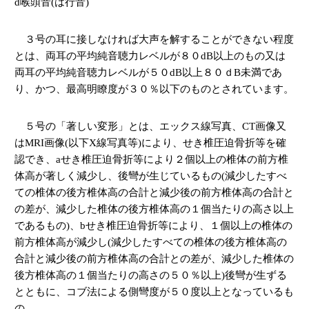
d
喉頭音
(
は行音
)
３号の耳に接しなければ大声を解することができない程度
とは、両耳の平均純音聴力レベルが８０
dB
以上のもの又は
両耳の平均純音聴力レベルが５０
dB
以上８０ｄ
B
未満であ
り、かつ、最高明瞭度が３０％以下のものとされています。
５号の「著しい変形」とは、エックス線写真、
CT
画像又
は
MRI
画像
(
以下
X
線写真等
)
により、せき椎圧迫骨折等を確
認でき、
a
せき椎圧迫骨折等により２個以上の椎体の前方椎
体高が著しく減少し、後彎が生じているもの
(
減少したすべ
ての椎体の後方椎体高の合計と減少後の前方椎体高の合計と
の差が、減少した椎体の後方椎体高の１個当たりの高さ以上
であるもの
)
、
b
せき椎圧迫骨折等により、１個以上の椎体の
前方椎体高が減少し
(
減少したすべての椎体の後方椎体高の
合計と減少後の前方椎体高の合計との差が、減少した椎体の
後方椎体高の１個当たりの高さの５０％以上
)
後彎が生ずる
とともに、コブ法による側彎度が５０度以上となっているも
の。