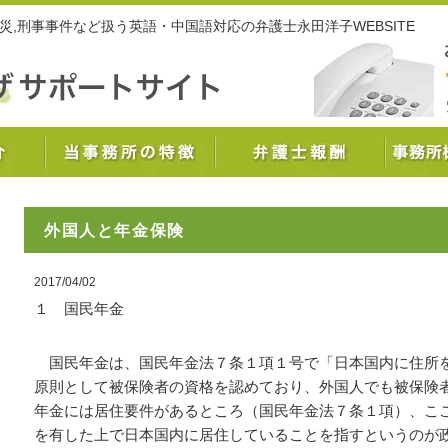
,労災,刑事事件など扱う英語・中国語対応の弁護士永田洋子WEBSITE
外国人と年金保険
2017/04/02
１ 国民年金
国民年金は、国民年金法７条１項１号で「日本国内に住所
原則として被保険者の資格を認めており、外国人でも被保険
年金には居住要件があるところ（国民年金法７条１項）、こ
を有した上で日本国内に居住していることを指すというのが