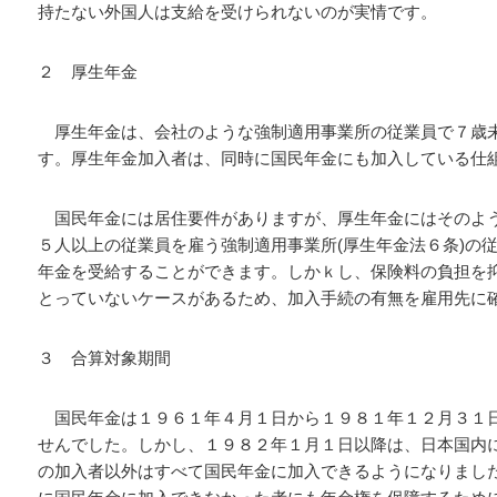
持たない外国人は支給を受けられないのが実情です。
２ 厚生年金
厚生年金は、会社のような強制適用事業所の従業員で７歳
す。厚生年金加入者は、同時に国民年金にも加入している仕
国民年金には居住要件がありますが、厚生年金にはそのよう
５人以上の従業員を雇う強制適用事業所(厚生年金法６条)の
年金を受給することができます。しかｋし、保険料の負担を
とっていないケースがあるため、加入手続の有無を雇用先に
３ 合算対象期間
国民年金は１９６１年４月１日から１９８１年１２月３１
せんでした。しかし、１９８２年１月１日以降は、日本国内
の加入者以外はすべて国民年金に加入できるようになりまし