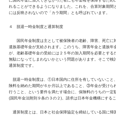
に国民年金に加入できなかった者にも年金権を保障するため
れることができるようになりました。これを、合算対象期間
には反映されないので「カラ期間」とも呼ばれています。
４ 脱退一時金制度と通算制度
国民年金制度は主として被保険者の老齢、障害、死亡に対
遺族基礎年金が支給されます。このうち、障害年金と遺族年
が、老齢基礎年金の受給には２５年の加入期間を必要とする
無駄になってしまわないかという問題があります。そこで検
通算制度です。
脱退一時金制度は、①日本国内に住所を有していないこと
険料を納めた期間が６か月以上であること、③年金が受けら
行うこと、という要件を満たす場合に、保険料のうちの一定
(国民年金法附則９条の３の２)。請求は日本年金機構にする
通算制度とは、日本と社会保障協定を締結している国に帰