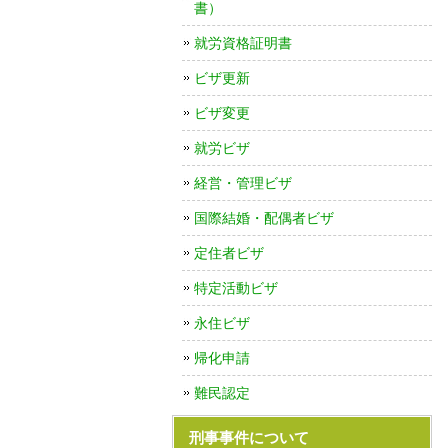
書）
就労資格証明書
ビザ更新
ビザ変更
就労ビザ
経営・管理ビザ
国際結婚・配偶者ビザ
定住者ビザ
特定活動ビザ
永住ビザ
帰化申請
難民認定
刑事事件について