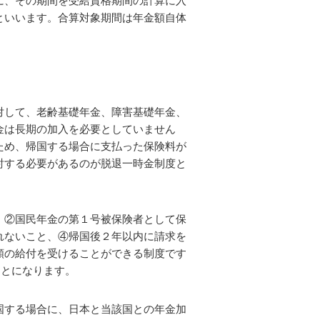
に、その期間を受給資格期間の計算に入
といいます。合算対象期間は年金額自体
して、老齢基礎年金、障害基礎年金、
金は長期の加入を必要としていません
ため、帰国する場合に支払った保険料が
討する必要があるのが脱退一時金制度と
、②国民年金の第１号被保険者として保
れないこと、④帰国後２年以内に請求を
額の給付を受けることができる制度です
ことになります。
国する場合に、日本と当該国との年金加