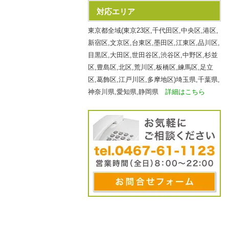
対応エリア
東京都全域(東京23区,千代田区,中央区,港区,
新宿区,文京区,台東区,墨田区,江東区,品川区,
目黒区,大田区,世田谷区,渋谷区,中野区,杉並
区,豊島区,北区,荒川区,板橋区,練馬区,足立
区,葛飾区,江戸川区,多摩地区)埼玉県,千葉県,
神奈川県,愛知県,静岡県
詳細はこちら