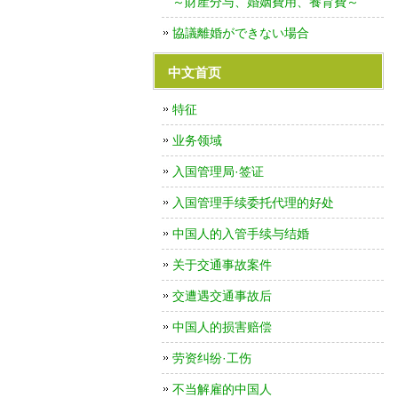
～財産分与、婚姻費用、養育費～
協議離婚ができない場合
中文首页
特征
业务领域
入国管理局·签证
入国管理手续委托代理的好处
中国人的入管手续与结婚
关于交通事故案件
交遭遇交通事故后
中国人的损害赔偿
劳资纠纷·工伤
不当解雇的中国人